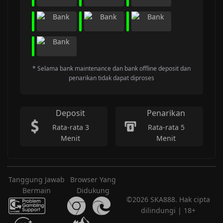
* Selama bank maintenance dan bank offline deposit dan
penarikan tidak dapat diproses
Deposit
Penarikan
Rata-rata 3
Rata-rata 5
Menit
Menit
Tanggung Jawab
Browser Yang
Bermain
Didukung
©2026 SKA888. Hak cipta
dilindungi | 18+