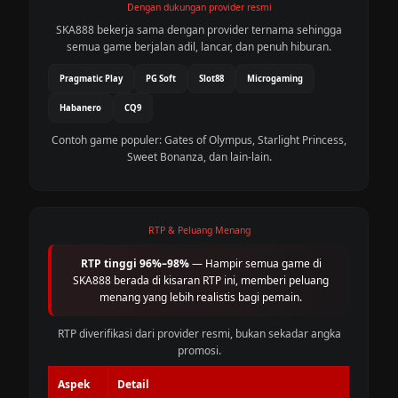
Dengan dukungan provider resmi
SKA888 bekerja sama dengan provider ternama sehingga
semua game berjalan adil, lancar, dan penuh hiburan.
Pragmatic Play
PG Soft
Slot88
Microgaming
Habanero
CQ9
Contoh game populer: Gates of Olympus, Starlight Princess,
Sweet Bonanza, dan lain-lain.
RTP & Peluang Menang
RTP tinggi 96%–98%
— Hampir semua game di
SKA888 berada di kisaran RTP ini, memberi peluang
menang yang lebih realistis bagi pemain.
RTP diverifikasi dari provider resmi, bukan sekadar angka
promosi.
Aspek
Detail