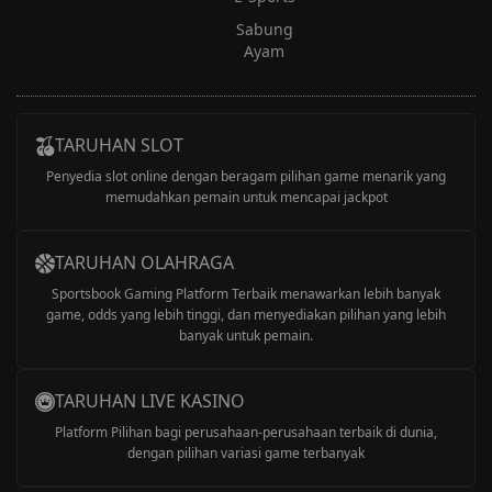
Sabung
Ayam
TARUHAN SLOT
Penyedia slot online dengan beragam pilihan game menarik yang
memudahkan pemain untuk mencapai jackpot
TARUHAN OLAHRAGA
Sportsbook Gaming Platform Terbaik menawarkan lebih banyak
game, odds yang lebih tinggi, dan menyediakan pilihan yang lebih
banyak untuk pemain.
TARUHAN LIVE KASINO
Platform Pilihan bagi perusahaan-perusahaan terbaik di dunia,
dengan pilihan variasi game terbanyak