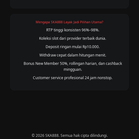
Mengapa SKA888 Layak Jadi Pilihan Utama?
RTP tinggi konsisten 96%–98%.
Koleksi slot dari provider terbaik dunia.
Deposit ringan mulai Rp10.000.
Withdraw cepat dalam hitungan menit.
Bonus New Member 50%, rollingan harian, dan cashback
mingguan.
Customer service profesional 24 jam nonstop.
© 2026 SKA888. Semua hak cipta dilindungi.