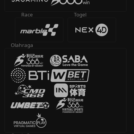
Race
Togel
Olahraga