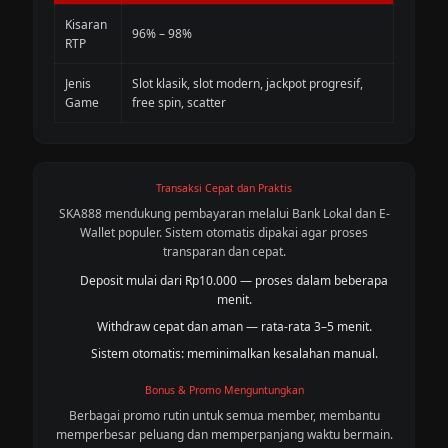
Kisaran
96% – 98%
RTP
Jenis
Slot klasik, slot modern, jackpot progresif,
Game
free spin, scatter
Transaksi Cepat dan Praktis
SKA888 mendukung pembayaran melalui Bank Lokal dan E-
Wallet populer. Sistem otomatis dipakai agar proses
transparan dan cepat.
Deposit mulai dari Rp10.000 — proses dalam beberapa
menit.
Withdraw cepat dan aman — rata-rata 3–5 menit.
Sistem otomatis: meminimalkan kesalahan manual.
Bonus & Promo Menguntungkan
Berbagai promo rutin untuk semua member, membantu
memperbesar peluang dan memperpanjang waktu bermain.