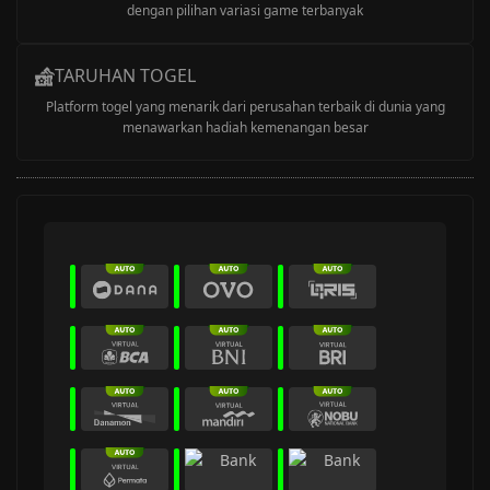
dengan pilihan variasi game terbanyak
TARUHAN TOGEL
Platform togel yang menarik dari perusahan terbaik di dunia yang
menawarkan hadiah kemenangan besar