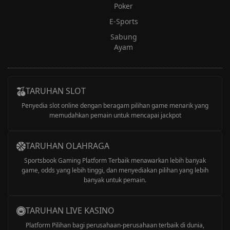
Poker
E-Sports
Sabung
Ayam
TARUHAN SLOT
Penyedia slot online dengan beragam pilihan game menarik yang
memudahkan pemain untuk mencapai jackpot
TARUHAN OLAHRAGA
Sportsbook Gaming Platform Terbaik menawarkan lebih banyak
game, odds yang lebih tinggi, dan menyediakan pilihan yang lebih
banyak untuk pemain.
TARUHAN LIVE KASINO
Platform Pilihan bagi perusahaan-perusahaan terbaik di dunia,