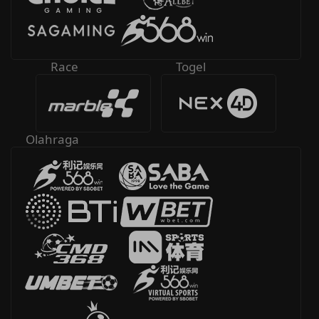
Race
Togel
Olahraga