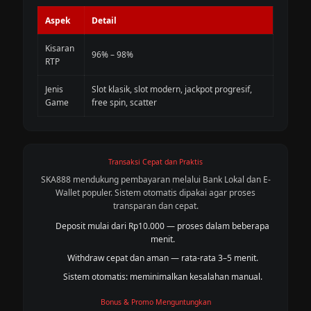
Aspek
Detail
Kisaran
96% – 98%
RTP
Jenis
Slot klasik, slot modern, jackpot progresif,
Game
free spin, scatter
Transaksi Cepat dan Praktis
SKA888 mendukung pembayaran melalui Bank Lokal dan E-
Wallet populer. Sistem otomatis dipakai agar proses
transparan dan cepat.
Deposit mulai dari Rp10.000 — proses dalam beberapa
menit.
Withdraw cepat dan aman — rata-rata 3–5 menit.
Sistem otomatis: meminimalkan kesalahan manual.
Bonus & Promo Menguntungkan