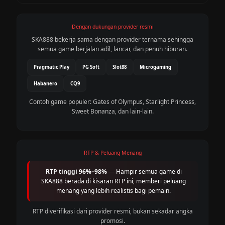
Dengan dukungan provider resmi
SKA888 bekerja sama dengan provider ternama sehingga
semua game berjalan adil, lancar, dan penuh hiburan.
Pragmatic Play
PG Soft
Slot88
Microgaming
Habanero
CQ9
Contoh game populer: Gates of Olympus, Starlight Princess,
Sweet Bonanza, dan lain-lain.
RTP & Peluang Menang
RTP tinggi 96%–98%
— Hampir semua game di
SKA888 berada di kisaran RTP ini, memberi peluang
menang yang lebih realistis bagi pemain.
RTP diverifikasi dari provider resmi, bukan sekadar angka
promosi.