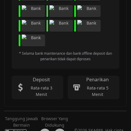
* Selama bank maintenance dan bank offline deposit dan
penarikan tidak dapat diproses
Deposit
Penarikan
Rata-rata 3
Rata-rata 5
Menit
Menit
Tanggung Jawab
Browser Yang
Bermain
Didukung
©2026 SKA888. Hak cipta