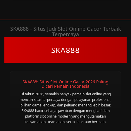
SKA888 - Situs Judi Slot Online Gacor Terbaik
Terpercaya
SKA888
SKA888: Situs Slot Online Gacor 2026 Paling
Dicari Pemain Indonesia
Di tahun 2026, semakin banyak pemain slot online yang
mencari situs terpercaya dengan pelayanan profesional,
pilihan game lengkap, dan peluang menang lebih besar.
SKA888 hadir sebagai jawaban dengan menghadirkan
platform slot online modern yang mengutamakan
kenyamanan, keamanan, serta keseruan bermain.