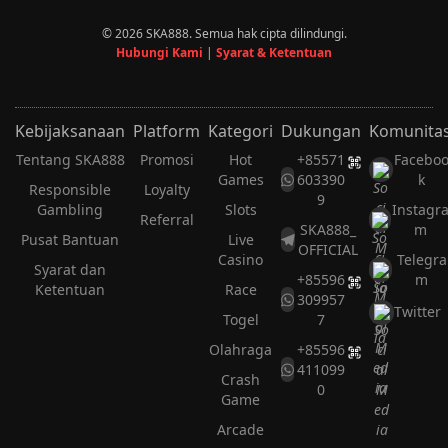
© 2026 SKA888. Semua hak cipta dilindungi.
Hubungi Kami
|
Syarat & Ketentuan
Kebijaksanaan
Platform
Kategori
Dukungan
Komunita
Tentang SKA888
Promosi
Hot
+85571
Facebo
Games
603390
k
Responsible
Loyalty
9
Gambling
Slots
Instagr
Referral
SKA888_
m
Pusat Bantuan
Live
OFFICIAL
Casino
Telegra
Syarat dan
+85596
m
Ketentuan
Race
309957
Twitter
Togel
7
Olahraga
+85596
411099
Crash
0
Game
Arcade