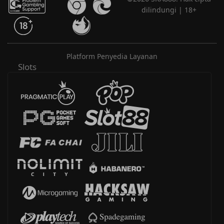
dilindungi | 18+
Platform Penyedia Layanan
Slots