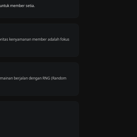
untuk member setia.
rioritas kenyamanan member adalah fokus
ermainan berjalan dengan RNG (Random