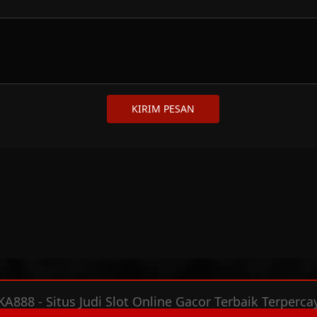
KA888 - Situs Judi Slot Online Gacor Terbaik Terperca