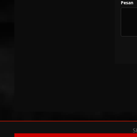
Pesan
S