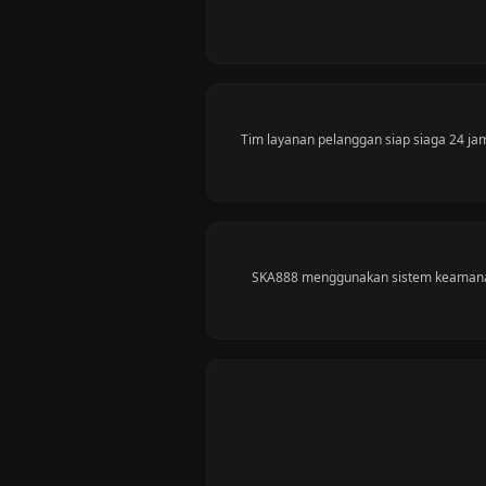
Tim layanan pelanggan siap siaga 24 ja
SKA888 menggunakan sistem keamanan 