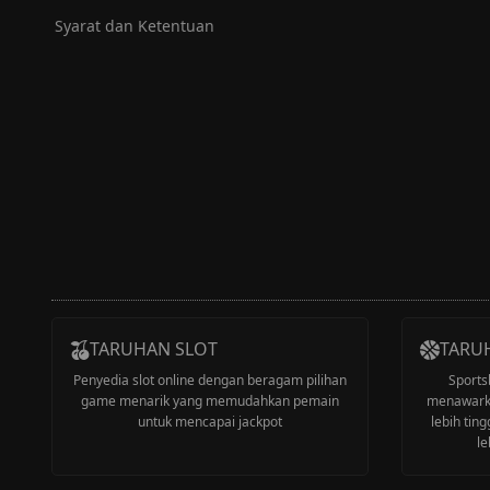
Syarat dan Ketentuan
TARUHAN SLOT
TARU
Penyedia slot online dengan beragam pilihan
Sports
game menarik yang memudahkan pemain
menawarka
untuk mencapai jackpot
lebih tin
le