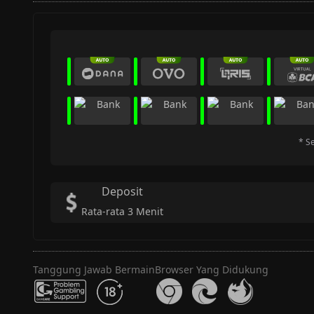
* S
Deposit
Rata-rata 3 Menit
Tanggung Jawab Bermain
Browser Yang Didukung