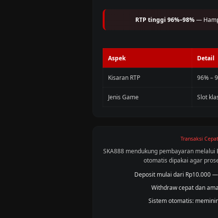
RTP tinggi 96%–98%
— Hampir
Aspek
Detail
Kisaran RTP
96% – 
Jenis Game
Slot kla
Transaksi Cepat
SKA888 mendukung pembayaran melalui Ban
otomatis dipakai agar pros
Deposit mulai dari Rp10.000 
Withdraw cepat dan ama
Sistem otomatis: memini