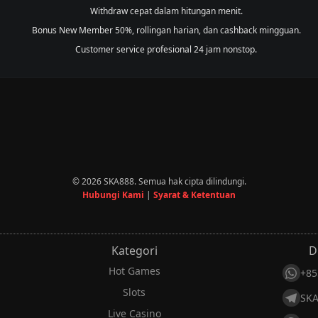
Withdraw cepat dalam hitungan menit.
Bonus New Member 50%, rollingan harian, dan cashback mingguan.
Customer service profesional 24 jam nonstop.
© 2026 SKA888. Semua hak cipta dilindungi.
Hubungi Kami
|
Syarat & Ketentuan
Kategori
D
Hot Games
+85
Slots
SKA
Live Casino