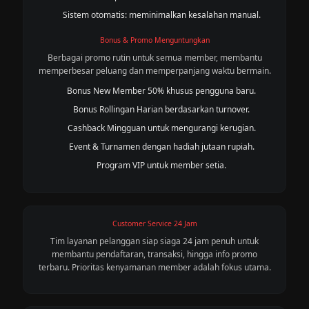
Sistem otomatis: meminimalkan kesalahan manual.
Bonus & Promo Menguntungkan
Berbagai promo rutin untuk semua member, membantu
memperbesar peluang dan memperpanjang waktu bermain.
Bonus New Member 50% khusus pengguna baru.
Bonus Rollingan Harian berdasarkan turnover.
Cashback Mingguan untuk mengurangi kerugian.
Event & Turnamen dengan hadiah jutaan rupiah.
Program VIP untuk member setia.
Customer Service 24 Jam
Tim layanan pelanggan siap siaga 24 jam penuh untuk
membantu pendaftaran, transaksi, hingga info promo
terbaru. Prioritas kenyamanan member adalah fokus utama.