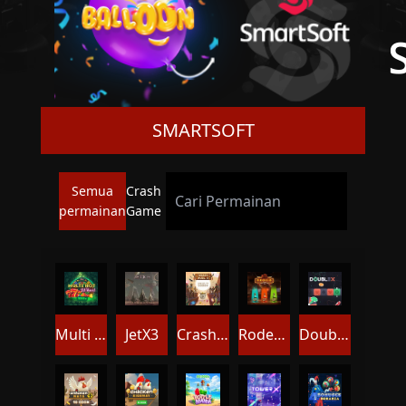
SMARTSOFT
Semua
Crash
permainan
Game
Multi Hot Wheel
JetX3
Crash Duel X
RodeoX
DoubleX