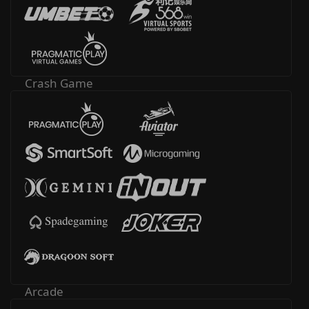
Crash Game
Arcade