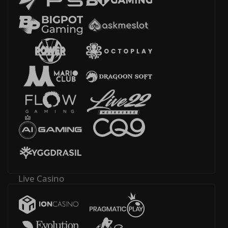
Live Casino