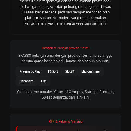
mencari situs terpercaya dengan pelayanan profesional,
pilihan game lengkap, dan peluang menang lebih besar.
SKA888 hadir sebagai jawaban dengan menghadirkan
platform slot online modern yang mengutamakan
kenyamanan, keamanan, serta keseruan bermain.
Dengan dukungan provider resmi
SKA888 bekerja sama dengan provider ternama sehingga
semua game berjalan adil, lancar, dan penuh hiburan.
Pragmatic Play
PG Soft
Slot88
Microgaming
Habanero
CQ9
Contoh game populer: Gates of Olympus, Starlight Princess,
Sweet Bonanza, dan lain-lain.
RTP & Peluang Menang