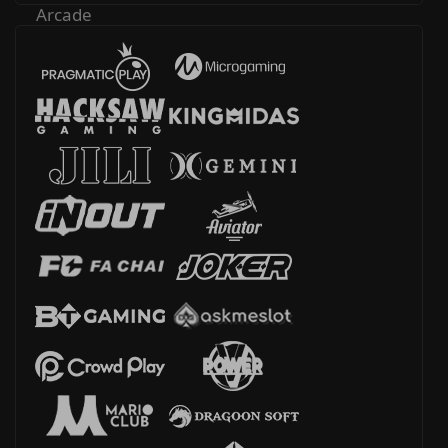
Arcade