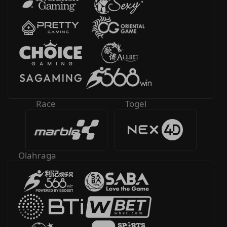
Race
Togel
Olahraga