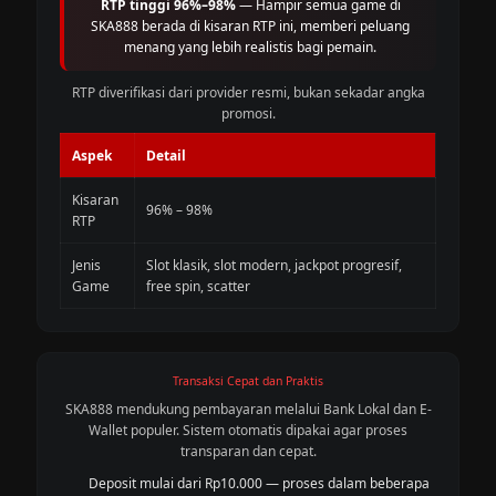
RTP tinggi 96%–98%
— Hampir semua game di
SKA888 berada di kisaran RTP ini, memberi peluang
menang yang lebih realistis bagi pemain.
RTP diverifikasi dari provider resmi, bukan sekadar angka
promosi.
Aspek
Detail
Kisaran
96% – 98%
RTP
Jenis
Slot klasik, slot modern, jackpot progresif,
Game
free spin, scatter
Transaksi Cepat dan Praktis
SKA888 mendukung pembayaran melalui Bank Lokal dan E-
Wallet populer. Sistem otomatis dipakai agar proses
transparan dan cepat.
Deposit mulai dari Rp10.000 — proses dalam beberapa