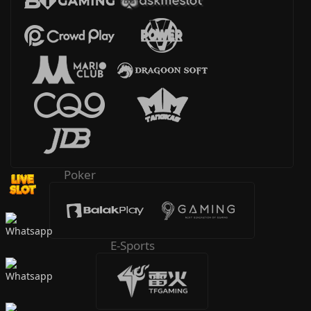
Poker
E-Sports