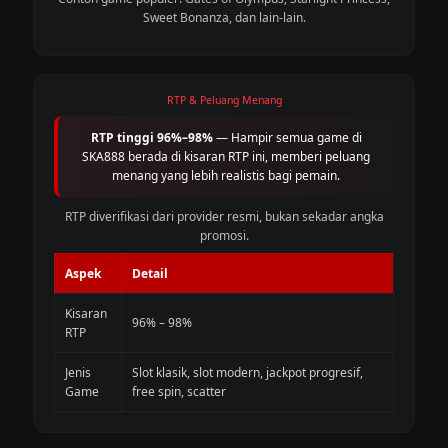
Sweet Bonanza, dan lain-lain.
RTP & Peluang Menang
RTP tinggi 96%–98%
— Hampir semua game di
SKA888 berada di kisaran RTP ini, memberi peluang
menang yang lebih realistis bagi pemain.
RTP diverifikasi dari provider resmi, bukan sekadar angka
promosi.
Aspek
Detail
Kisaran
96% – 98%
RTP
Jenis
Slot klasik, slot modern, jackpot progresif,
Game
free spin, scatter