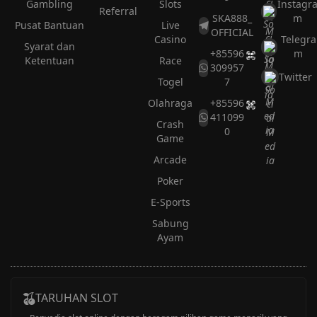
Gambling
Slots
Instagr
Referral
SKA888_
m
Pusat Bantuan
Live
OFFICIAL
Casino
Telegra
Syarat dan
+85596
m
Ketentuan
Race
309957
Twitter
Togel
7
Olahraga
+85596
411099
Crash
0
Game
Arcade
Poker
E-Sports
Sabung
Ayam
TARUHAN SLOT