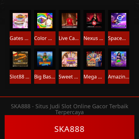
Gates of Olympus Roulette
Color Game Bonanza
Live Casino Lobby
Nexus Lounge
Spaceman
Slot88 High Flyer
Big Bass Crash
Sweet Bonanza Candyland
Mega Wheel
Amazing Baccarat
SKA888 - Situs Judi Slot Online Gacor Terbaik
Terpercaya
SKA888