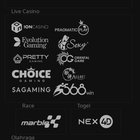
Live Casino
Race
Togel
Olahraga