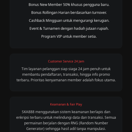
Bonus New Member 50% khusus pengguna baru.
Bonus Rollingan Harian berdasarkan turnover.
Cashback Mingguan untuk mengurangi kerugian.
Event & Turnamen dengan hadiah jutaan rupiah.
Program VIP untuk member setia.
Customer Service 24 Jam
Tim layanan pelanggan siap siaga 24 jam penuh untuk
membantu pendaftaran, transaksi, hingga info promo
terbaru. Prioritas kenyamanan member adalah fokus utama.
Keamanan & Fair Play
SKA888 menggunakan sistem keamanan berlapis dan
enkripsi terbaru untuk melindungi data dan transaksi. Semua
permainan berjalan dengan RNG (Random Number
Generator) sehingga hasil adil tanpa manipulasi.