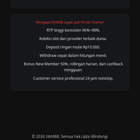
Mengapa SKA888 Layak Jadi Pilihan Utama?
RTP tinggi konsisten 96%–98%.
Koleksi slot dari provider terbaik dunia.
Deposit ringan mulai Rp10.000.
Withdraw cepat dalam hitungan menit.
Bonus New Member 50%, rollingan harian, dan cashback
mingguan.
Customer service profesional 24 jam nonstop.
© 2026 SKA888. Semua hak cipta dilindungi.