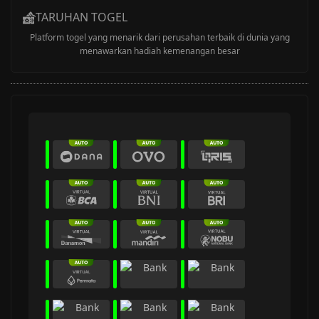
TARUHAN TOGEL
Platform togel yang menarik dari perusahan terbaik di dunia yang
menawarkan hadiah kemenangan besar