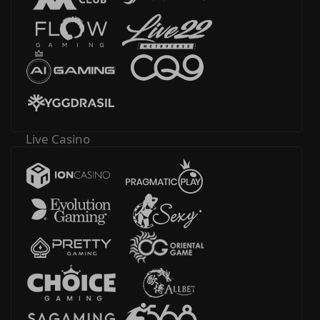
Live Casino