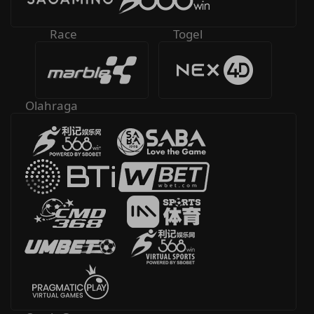
Race
Togel
Olahraga