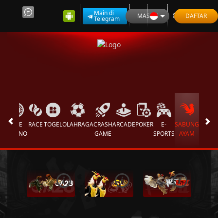
Main di
MASUK
DAFTAR
Telegram
TS
LIVE
RACE
TOGEL
OLAHRAGA
CRASH
ARCADE
POKER
E-
SABUNG
PROMO
CASINO
GAME
SPORTS
AYAM
i
i
i