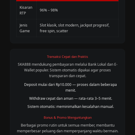
Kisaran
96% – 98%
RTP
Jenis
Slot klasik, slot modern, jackpot progresif,
Game
free spin, scatter
Transaksi Cepat dan Praktis
SKA888 mendukung pembayaran melalui Bank Lokal dan E-
Wallet populer. Sistem otomatis dipakai agar proses
transparan dan cepat.
Deposit mulai dari Rp10.000 — proses dalam beberapa
menit.
Withdraw cepat dan aman — rata-rata 3–5 menit.
Sistem otomatis: meminimalkan kesalahan manual.
Bonus & Promo Menguntungkan
Berbagai promo rutin untuk semua member, membantu
memperbesar peluang dan memperpanjang waktu bermain.