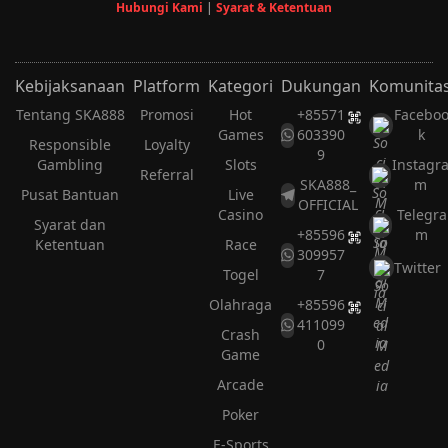
Hubungi Kami
|
Syarat & Ketentuan
Kebijaksanaan
Platform
Kategori
Dukungan
Komunita
Tentang SKA888
Promosi
Hot
+85571
Facebo
Games
603390
k
Responsible
Loyalty
9
Gambling
Slots
Instagr
Referral
SKA888_
m
Pusat Bantuan
Live
OFFICIAL
Casino
Telegra
Syarat dan
+85596
m
Ketentuan
Race
309957
Twitter
Togel
7
Olahraga
+85596
411099
Crash
0
Game
Arcade
Poker
E-Sports